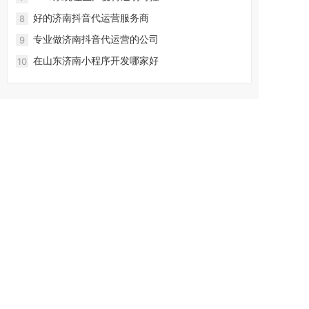
好的济南抖音代运营服务商
8
专业做济南抖音代运营的公司
9
在山东济南小程序开发哪家好
10
5*8小时客服支持
一对一商务经理对接
多年实战经验
网络建站一站式服
务
联系手机： 13075372018 (李经理)
邮箱：2509891177@qq.com