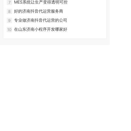
MES系统让生产变得透明可控
7
好的济南抖音代运营服务商
8
专业做济南抖音代运营的公司
9
在山东济南小程序开发哪家好
10
5*8小时客服支持
一对一商务经理对接
多年实战经验
网络建站一站式服
务
联系手机： 13075372018 (李经理)