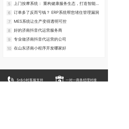
上门按摩系统： 重构健康服务生态，打造智能化
5
预约服务新体验
订单多了反而亏钱？ ERP系统帮您堵住管理漏洞
6
MES系统让生产变得透明可控
7
好的济南抖音代运营服务商
8
专业做济南抖音代运营的公司
9
在山东济南小程序开发哪家好
10
5*8小时客服支持
一对一商务经理对接
多年实战经验
网络建站一站式服
务