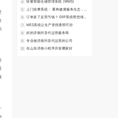
轻量智能仓储管理系统 (WMS)
4
上门按摩系统： 重构健康服务生态，打
5
受
造智能化预约服务新体验
订单多了反而亏钱？ ERP系统帮您堵住
6
发
管理漏洞
MES系统让生产变得透明可控
7
和
好的济南抖音代运营服务商
8
专业做济南抖音代运营的公司
9
在山东济南小程序开发哪家好
10
断
重
强
一
制