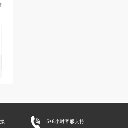
好
接
5*8小时客服支持